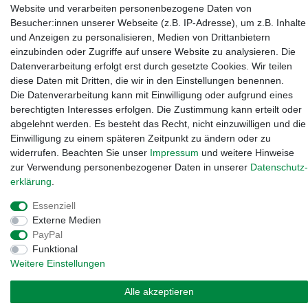
Website und verarbeiten personenbezogene Daten von
Kanalstraße 5, 95444 Bayreuth
·
0921 / 50753020
·
info@3dproject-
Besucher:innen unserer Webseite (z.B. IP-Adresse), um z.B. Inhalte
bayreuth.de
und Anzeigen zu personalisieren, Medien von Drittanbietern
einzubinden oder Zugriffe auf unsere Website zu analysieren. Die
Datenverarbeitung erfolgt erst durch gesetzte Cookies. Wir teilen
diese Daten mit Dritten, die wir in den Einstellungen benennen.
Die Datenverarbeitung kann mit Einwilligung oder aufgrund eines
berechtigten Interesses erfolgen. Die Zustimmung kann erteilt oder
abgelehnt werden. Es besteht das Recht, nicht einzuwilligen und die
Einwilligung zu einem späteren Zeitpunkt zu ändern oder zu
widerrufen. Beachten Sie unser
Impressum
und weitere Hinweise
zur Verwendung personenbezogener Daten in unserer
Daten­schutz­
erklärung
.
Widerrufs­recht
·
Impressum
·
Daten­schutz­erklärung
·
AGB
·
Essenziell
Vertrag widerrufen
Externe Medien
PayPal
Funktional
Weitere Einstellungen
Alle akzeptieren