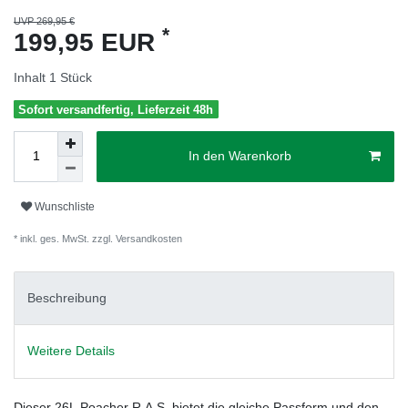
UVP 269,95 €
*
199,95 EUR
Inhalt
1
Stück
Sofort versandfertig, Lieferzeit 48h
In den Warenkorb
Wunschliste
* inkl. ges. MwSt. zzgl.
Versandkosten
Beschreibung
Weitere Details
Dieser 26L Poacher R.A.S. bietet die gleiche Passform und den