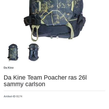
Da Kine
Da Kine Team Poacher ras 26l
sammy carlson
Artikel-ID
8174