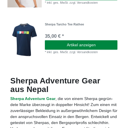
*
inkl. ges. MwSt.
zzgl.
Versandkosten
Sherpa Tarcho Tee Rathee
35,00 € *
Artikel anzeigen
*
inkl. ges. MwSt.
zzgl.
Versandkosten
Sherpa Adven­ture Gear
aus Nepal
Sherpa Adven­ture Gear
, die von einem Sherpa gegrün­
dete Marke über­zeugt in dop­pel­ter Hin­sicht! Zum einen mit
zuver­läs­si­ger Beklei­dung in außer­ge­wöhn­li­chem Design für
den anspruchs­vol­len Ein­satz in den Ber­gen. Ent­wi­ckelt und
getes­tet von Sher­pas, den Berg­sport­pro­fis schlecht­hin.