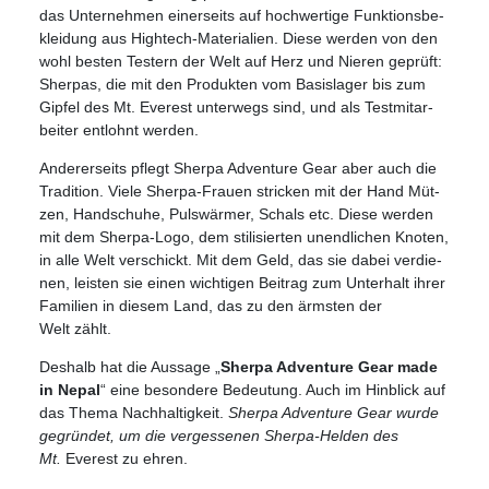
das Unter­neh­men einer­seits auf hoch­wer­tige Funk­ti­ons­be­
klei­dung aus High­tech-Mate­ria­lien. Diese wer­den von den
wohl bes­ten Tes­tern der Welt auf Herz und Nie­ren geprüft:
Sher­pas, die mit den Pro­duk­ten vom Basis­la­ger bis zum
Gip­fel des Mt. Ever­est unter­wegs sind, und als Test­mit­ar­
bei­ter ent­lohnt werden.
Ande­rer­seits pflegt Sherpa Adven­ture Gear aber auch die
Tra­di­tion. Viele Sherpa-Frauen stri­cken mit der Hand Müt­
zen, Hand­schuhe, Puls­wär­mer, Schals etc. Diese wer­den
mit dem Sherpa-Logo, dem sti­li­sier­ten unend­li­chen Kno­ten,
in alle Welt ver­schickt. Mit dem Geld, das sie dabei ver­die­
nen, leis­ten sie einen wich­ti­gen Bei­trag zum Unter­halt ihrer
Fami­lien in die­sem Land, das zu den ärms­ten der
Welt zählt.
Des­halb hat die Aus­sage „
Sherpa Adven­ture Gear made
in Nepal
“ eine beson­dere Bedeu­tung. Auch im Hin­blick auf
das Thema Nach­hal­tig­keit.
Sherpa Adven­ture Gear wurde
gegrün­det, um die ver­ges­se­nen Sherpa-Hel­den des
Mt.
Ever­est zu ehren.