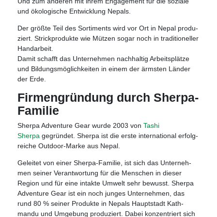
Und zum ande­ren mit ihrem Enga­ge­ment für die soziale
und öko­lo­gi­sche Ent­wick­lung Nepals.
Der größte Teil des Sor­ti­ments wird vor Ort in Nepal pro­du­
ziert. Strick­pro­dukte wie Müt­zen sogar noch in tra­di­tio­nel­ler
Handarbeit.
Damit schafft das Unter­neh­men nach­hal­tig Arbeits­plätze
und Bil­dungs­mög­lich­kei­ten in einem der ärms­ten Län­der
der Erde.
Fir­men­grün­dung durch Sherpa-
Familie
Sherpa Adven­ture Gear wurde 2003 von
Tashi
Sherpa
gegrün­det. Sherpa ist die erste inter­na­tio­nal erfolg­
rei­che Out­door-Marke aus Nepal.
Gelei­tet von einer Sherpa-Fami­lie, ist sich das Unter­neh­
men sei­ner Ver­ant­wor­tung für die Men­schen in die­ser
Region und für eine intakte Umwelt sehr bewusst. Sherpa
Adven­ture Gear ist ein noch jun­ges Unter­neh­men, das
rund 80 % sei­ner Pro­dukte in Nepals Haupt­stadt Kath­
mandu und Umge­bung pro­du­ziert. Dabei kon­zen­triert sich