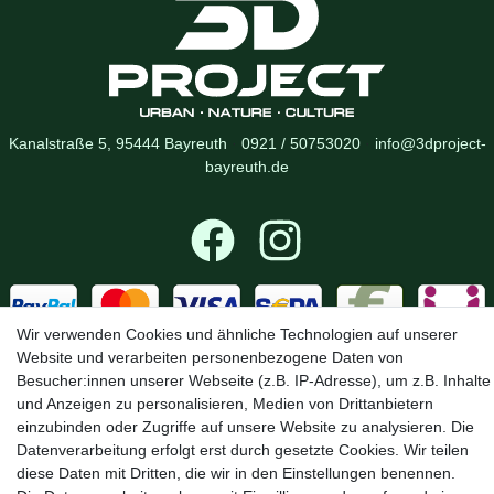
Kanalstraße 5, 95444 Bayreuth
·
0921 / 50753020
·
info@3dproject-
bayreuth.de
Wir verwenden Cookies und ähnliche Technologien auf unserer
Website und verarbeiten personenbezogene Daten von
Besucher:innen unserer Webseite (z.B. IP-Adresse), um z.B. Inhalte
und Anzeigen zu personalisieren, Medien von Drittanbietern
einzubinden oder Zugriffe auf unsere Website zu analysieren. Die
Widerrufs­recht
·
Impressum
·
Daten­schutz­erklärung
·
AGB
·
Datenverarbeitung erfolgt erst durch gesetzte Cookies. Wir teilen
diese Daten mit Dritten, die wir in den Einstellungen benennen.
Vertrag widerrufen