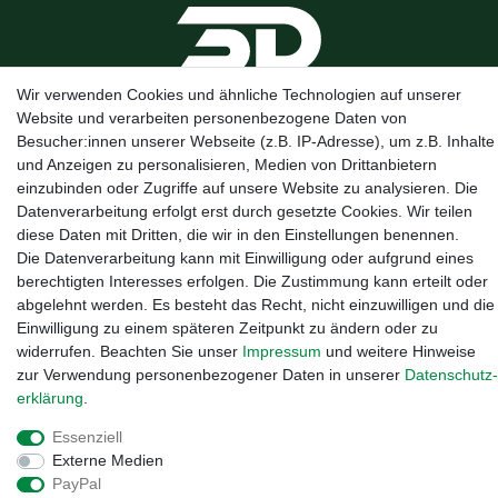
Wir verwenden Cookies und ähnliche Technologien auf unserer
Website und verarbeiten personenbezogene Daten von
Besucher:innen unserer Webseite (z.B. IP-Adresse), um z.B. Inhalte
und Anzeigen zu personalisieren, Medien von Drittanbietern
Kanalstraße 5, 95444 Bayreuth
·
0921 / 50753020
·
info@3dproject-
einzubinden oder Zugriffe auf unsere Website zu analysieren. Die
bayreuth.de
Datenverarbeitung erfolgt erst durch gesetzte Cookies. Wir teilen
diese Daten mit Dritten, die wir in den Einstellungen benennen.
Die Datenverarbeitung kann mit Einwilligung oder aufgrund eines
berechtigten Interesses erfolgen. Die Zustimmung kann erteilt oder
abgelehnt werden. Es besteht das Recht, nicht einzuwilligen und die
Einwilligung zu einem späteren Zeitpunkt zu ändern oder zu
widerrufen. Beachten Sie unser
Impressum
und weitere Hinweise
zur Verwendung personenbezogener Daten in unserer
Daten­schutz­
erklärung
.
Essenziell
Externe Medien
Widerrufs­recht
·
Impressum
·
Daten­schutz­erklärung
·
AGB
·
PayPal