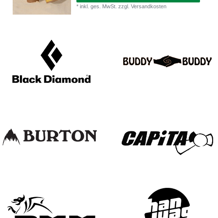
*
inkl. ges. MwSt.
zzgl.
Versandkosten