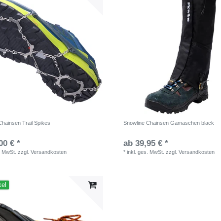
Chainsen Trail Spikes
Snowline Chainsen Gamaschen black
00 € *
ab 39,95 € *
. MwSt.
zzgl.
Versandkosten
*
inkl. ges. MwSt.
zzgl.
Versandkosten
kel