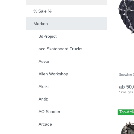
% Sale %
Marken
3dProject
ace Skateboard Trucks
Aevor
Alien Workshop
Snowline 
Aloiki
ab 50,
*
inkl. ges
Antiz
AO Scooter
Top-Arti
Arcade