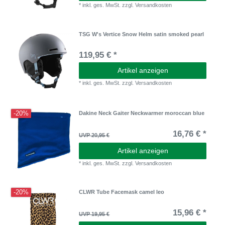
*
inkl. ges. MwSt.
zzgl.
Versandkosten
TSG W's Vertice Snow Helm satin smoked pearl
119,95 € *
Artikel anzeigen
*
inkl. ges. MwSt.
zzgl.
Versandkosten
-20%
Dakine Neck Gaiter Neckwarmer moroccan blue
16,76 € *
UVP 20,95 €
Artikel anzeigen
*
inkl. ges. MwSt.
zzgl.
Versandkosten
-20%
CLWR Tube Facemask camel leo
15,96 € *
UVP 19,95 €