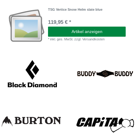
TSG Vertice Snow Helm slate blue
119,95 € *
Artikel anzeigen
*
inkl. ges. MwSt.
zzgl.
Versandkosten