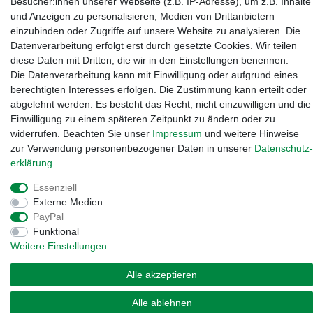
Besucher:innen unserer Webseite (z.B. IP-Adresse), um z.B. Inhalte
und Anzeigen zu personalisieren, Medien von Drittanbietern
einzubinden oder Zugriffe auf unsere Website zu analysieren. Die
Datenverarbeitung erfolgt erst durch gesetzte Cookies. Wir teilen
diese Daten mit Dritten, die wir in den Einstellungen benennen.
Die Datenverarbeitung kann mit Einwilligung oder aufgrund eines
Widerrufs­recht
·
Impressum
·
Daten­schutz­erklärung
·
AGB
·
berechtigten Interesses erfolgen. Die Zustimmung kann erteilt oder
Vertrag widerrufen
abgelehnt werden. Es besteht das Recht, nicht einzuwilligen und die
Einwilligung zu einem späteren Zeitpunkt zu ändern oder zu
widerrufen. Beachten Sie unser
Impressum
und weitere Hinweise
zur Verwendung personenbezogener Daten in unserer
Daten­schutz­
erklärung
.
Essenziell
Externe Medien
PayPal
Funktional
Weitere Einstellungen
Alle akzeptieren
Alle ablehnen