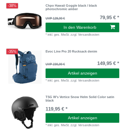
-38%
Chpo Hawaii Goggle black / black
photochromic amber
79,95 € *
UVP 129,00 €
In den Warenkorb
*
inkl. ges. MwSt.
zzgl.
Versandkosten
-35%
Evoc Line Pro 20 Rucksack denim
149,95 € *
UVP 230,00 €
Artikel anzeigen
*
inkl. ges. MwSt.
zzgl.
Versandkosten
TSG W's Vertice Snow Helm Solid Color satin
black
119,95 € *
Artikel anzeigen
*
inkl. ges. MwSt.
zzgl.
Versandkosten