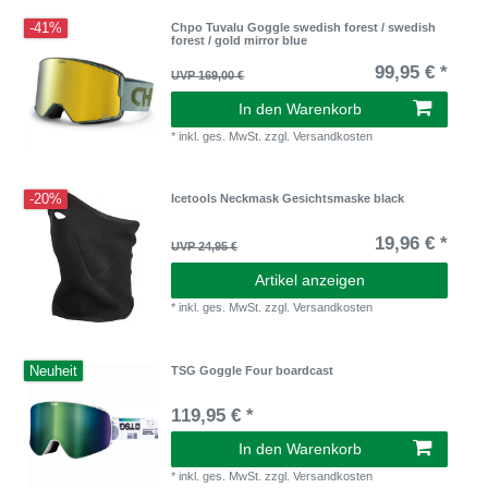
-41%
Chpo Tuvalu Goggle swedish forest / swedish
forest / gold mirror blue
99,95 € *
UVP 169,00 €
In den Warenkorb
*
inkl. ges. MwSt.
zzgl.
Versandkosten
-20%
Icetools Neckmask Gesichtsmaske black
19,96 € *
UVP 24,95 €
Artikel anzeigen
*
inkl. ges. MwSt.
zzgl.
Versandkosten
Neuheit
TSG Goggle Four boardcast
119,95 € *
In den Warenkorb
*
inkl. ges. MwSt.
zzgl.
Versandkosten