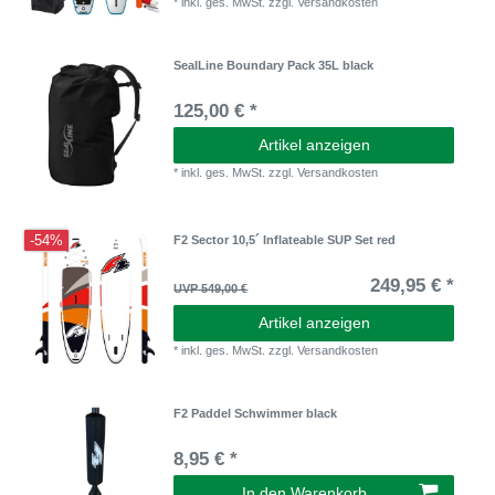
*
inkl. ges. MwSt.
zzgl.
Versandkosten
SealLine Boundary Pack 35L black
125,00 € *
Artikel anzeigen
*
inkl. ges. MwSt.
zzgl.
Versandkosten
-54%
F2 Sector 10,5´ Inflateable SUP Set red
249,95 € *
UVP 549,00 €
Artikel anzeigen
*
inkl. ges. MwSt.
zzgl.
Versandkosten
F2 Paddel Schwimmer black
8,95 € *
In den Warenkorb