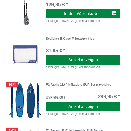
129,95 € *
In den Warenkorb
*
inkl. ges. MwSt.
zzgl.
Versandkosten
SealLine E-Case M heather blue
31,95 € *
Artikel anzeigen
*
inkl. ges. MwSt.
zzgl.
Versandkosten
-50%
F2 Axxis 11.6` Inflatable SUP Set navy blue
299,95 € *
UVP 599,00 €
Artikel anzeigen
*
inkl. ges. MwSt.
zzgl.
Versandkosten
-54%
F2 Sector 11,5´ Inflateable SUP Set red