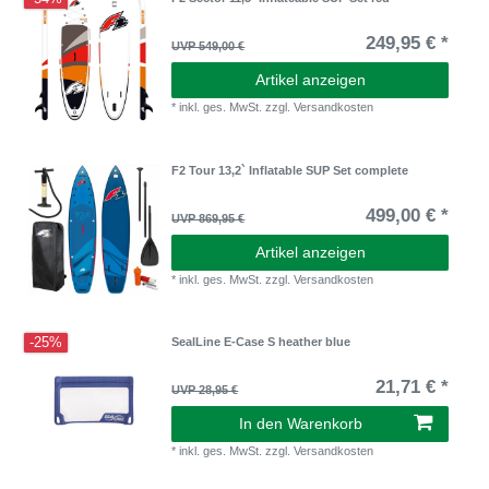
249,95 € *
UVP 549,00 €
Artikel anzeigen
*
inkl. ges. MwSt.
zzgl.
Versandkosten
F2 Tour 13,2` Inflatable SUP Set complete
499,00 € *
UVP 869,95 €
Artikel anzeigen
*
inkl. ges. MwSt.
zzgl.
Versandkosten
-25%
SealLine E-Case S heather blue
21,71 € *
UVP 28,95 €
In den Warenkorb
*
inkl. ges. MwSt.
zzgl.
Versandkosten