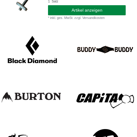
1
Satz
Artikel anzeigen
*
inkl. ges. MwSt.
zzgl.
Versandkosten