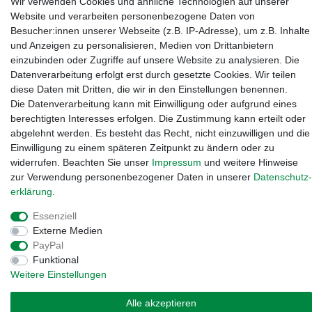
Wir verwenden Cookies und ähnliche Technologien auf unserer
Website und verarbeiten personenbezogene Daten von
Kanalstraße 5, 95444 Bayreuth
·
0921 / 50753020
·
info@3dproject-
Besucher:innen unserer Webseite (z.B. IP-Adresse), um z.B. Inhalte
bayreuth.de
und Anzeigen zu personalisieren, Medien von Drittanbietern
einzubinden oder Zugriffe auf unsere Website zu analysieren. Die
Datenverarbeitung erfolgt erst durch gesetzte Cookies. Wir teilen
diese Daten mit Dritten, die wir in den Einstellungen benennen.
Die Datenverarbeitung kann mit Einwilligung oder aufgrund eines
berechtigten Interesses erfolgen. Die Zustimmung kann erteilt oder
abgelehnt werden. Es besteht das Recht, nicht einzuwilligen und die
Einwilligung zu einem späteren Zeitpunkt zu ändern oder zu
widerrufen. Beachten Sie unser
Impressum
und weitere Hinweise
zur Verwendung personenbezogener Daten in unserer
Daten­schutz­
erklärung
.
Essenziell
Widerrufs­recht
·
Impressum
·
Daten­schutz­erklärung
·
AGB
·
Externe Medien
Vertrag widerrufen
PayPal
Funktional
Weitere Einstellungen
Alle akzeptieren