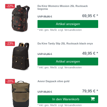
-22%
Da Kine Womens Mission 25L Rucksack
begonia
69,95 € *
UVP 89,95 €
Artikel anzeigen
*
inkl. ges. MwSt.
zzgl.
Versandkosten
-23%
Da Kine Tardy Slip 25L Rucksack black onyx
49,95 € *
UVP 64,95 €
Artikel anzeigen
*
inkl. ges. MwSt.
zzgl.
Versandkosten
-20%
Aevor Daypack olive gold
79,95 € *
UVP 99,90 €
In den Warenkorb
*
inkl. ges. MwSt.
zzgl.
Versandkosten