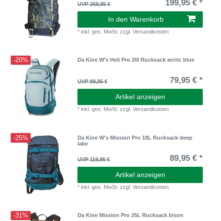
199,95 € *
UVP 269,95 €
In den Warenkorb
*
inkl. ges. MwSt.
zzgl.
Versandkosten
-20%
Da Kine W's Heli Pro 20l Rucksack arctic blue
79,95 € *
UVP 99,95 €
Artikel anzeigen
*
inkl. ges. MwSt.
zzgl.
Versandkosten
-25%
Da Kine W's Mission Pro 18L Rucksack deep
lake
89,95 € *
UVP 119,95 €
Artikel anzeigen
*
inkl. ges. MwSt.
zzgl.
Versandkosten
-31%
Da Kine Mission Pro 25L Rucksack bison