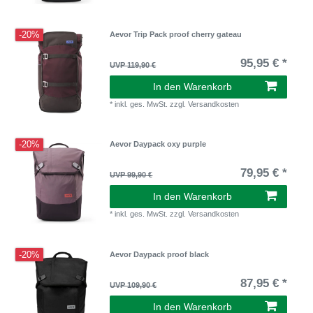
-20%
Aevor Trip Pack proof cherry gateau
95,95 € *
UVP 119,90 €
In den Warenkorb
*
inkl. ges. MwSt.
zzgl.
Versandkosten
-20%
Aevor Daypack oxy purple
79,95 € *
UVP 99,90 €
In den Warenkorb
*
inkl. ges. MwSt.
zzgl.
Versandkosten
-20%
Aevor Daypack proof black
87,95 € *
UVP 109,90 €
In den Warenkorb