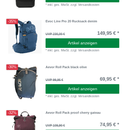
*
inkl. ges. MwSt.
zzgl.
Versandkosten
-35%
Evoc Line Pro 20 Rucksack denim
149,95 € *
UVP 230,00 €
Artikel anzeigen
*
inkl. ges. MwSt.
zzgl.
Versandkosten
-30%
Aevor Roll Pack black olive
69,95 € *
UVP 99,95 €
Artikel anzeigen
*
inkl. ges. MwSt.
zzgl.
Versandkosten
-32%
Aevor Roll Pack proof cherry gateau
74,95 € *
UVP 109,90 €