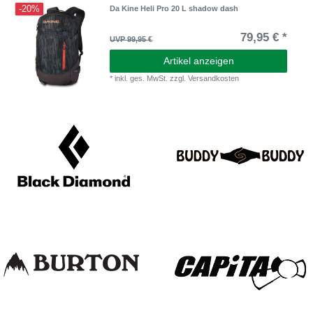
-20%
Da Kine Heli Pro 20 L shadow dash
79,95 € *
UVP 99,95 €
Artikel anzeigen
*
inkl. ges. MwSt.
zzgl.
Versandkosten