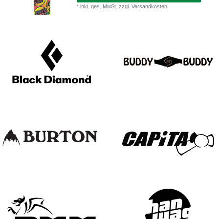
*
inkl. ges. MwSt.
zzgl.
Versandkosten