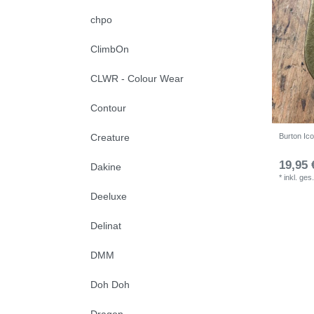
chpo
ClimbOn
CLWR - Colour Wear
Contour
Burton Ic
Creature
19,95 
Dakine
*
inkl. ges
Deeluxe
Delinat
DMM
Doh Doh
Dragon