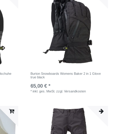
dschuhe
Burton Snowboards Womens Baker 2 in 1 Glove
true black
65,00 € *
*
inkl. ges. MwSt.
zzgl.
Versandkosten