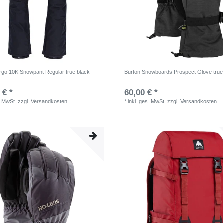
rgo 10K Snowpant Regular true black
Burton Snowboards Prospect Glove true
 € *
60,00 € *
. MwSt.
zzgl.
Versandkosten
*
inkl. ges. MwSt.
zzgl.
Versandkosten