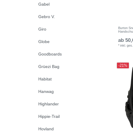
Gabel
Gebro V.
Burton Sn
Giro
Handschuh
ab 50,
Globe
*
inkl. ges
Goodboards
-21%
Grüezi Bag
Habitat
Hanwag
Highlander
Hippie-Trail
Hovland