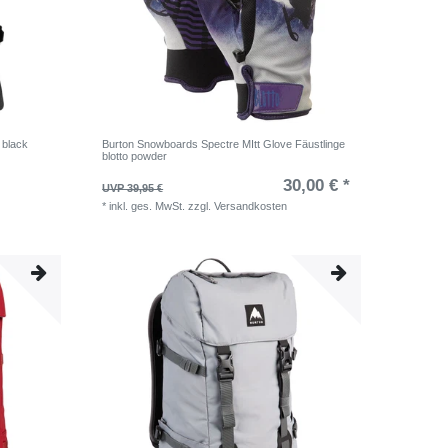
 black
Burton Snowboards Spectre MItt Glove Fäustlinge
blotto powder
30,00 € *
UVP 39,95 €
*
inkl. ges. MwSt.
zzgl.
Versandkosten