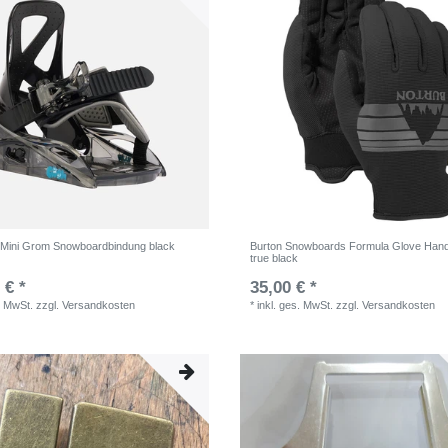
ini Grom Snowboardbindung black
Burton Snowboards Formula Glove Han
true black
 € *
35,00 € *
. MwSt.
zzgl.
Versandkosten
*
inkl. ges. MwSt.
zzgl.
Versandkosten