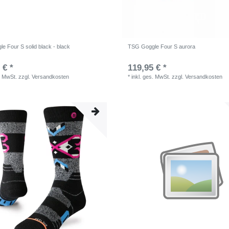
e Four S solid black - black
TSG Goggle Four S aurora
 € *
119,95 € *
. MwSt.
zzgl.
Versandkosten
*
inkl. ges. MwSt.
zzgl.
Versandkosten