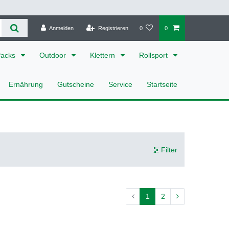
Anmelden
Registrieren
0
0
Packs
Outdoor
Klettern
Rollsport
Ernährung
Gutscheine
Service
Startseite
Filter
1
2