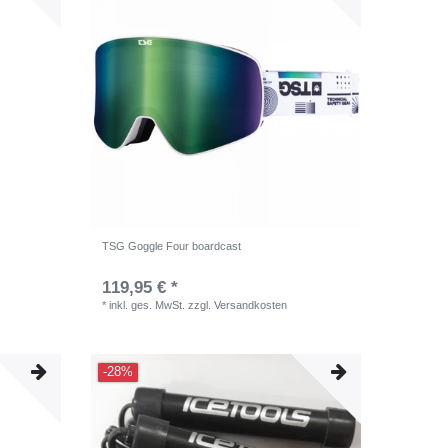
TSG Goggle Four boardcast
119,95 € *
*
inkl. ges. MwSt.
zzgl.
Versandkosten
-28%