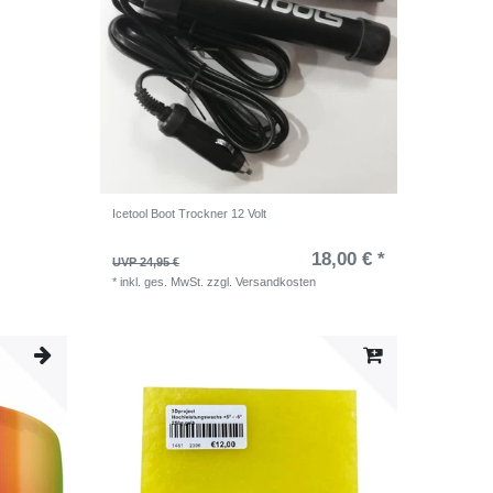
Icetool Boot Trockner 12 Volt
18,00 € *
UVP 24,95 €
*
inkl. ges. MwSt.
zzgl.
Versandkosten