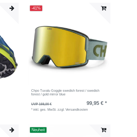
-41%
Chpo Tuvalu Goggle swedish forest / swedish
forest / gold mirror blue
99,95 € *
UVP 169,00 €
*
inkl. ges. MwSt.
zzgl.
Versandkosten
Neuheit