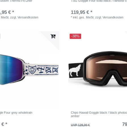
ustom Thermo Fit Liner
TSG Goggle Four solid black / rainbow 
,95 € *
119,95 € *
. MwSt.
zzgl.
Versandkosten
*
inkl. ges. MwSt.
zzgl.
Versandkosten
-38%
e Four grey wholetrain
Chpo Hawaii Goggle black / black photo
amber
 € *
79
UVP 129,00 €