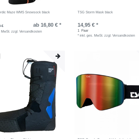
ordic Maze WMS Snowsock black
TSG Storm Mask black
ab 16,80 € *
14,95 € *
0 €
1
Paar
. MwSt.
zzgl.
Versandkosten
*
inkl. ges. MwSt.
zzgl.
Versandkosten