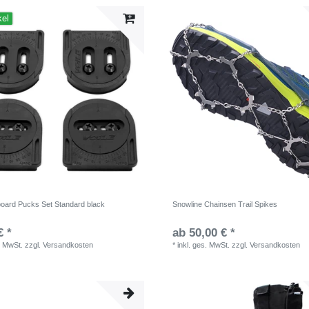
kel
tboard Pucks Set Standard black
Snowline Chainsen Trail Spikes
€ *
ab 50,00 € *
. MwSt.
zzgl.
Versandkosten
*
inkl. ges. MwSt.
zzgl.
Versandkosten