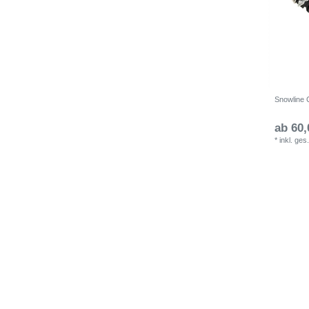
Snowline 
ab 60,
*
inkl. ges