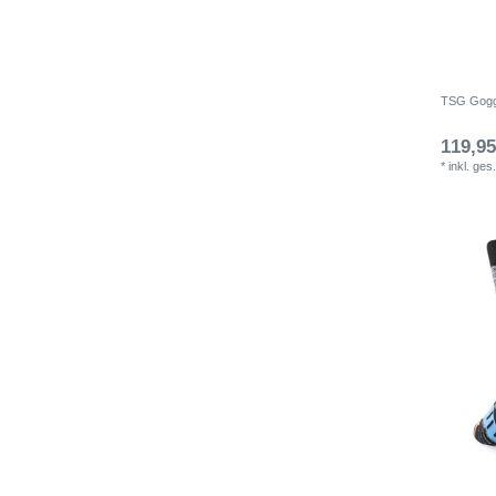
TSG Goggl
119,95
*
inkl. ges