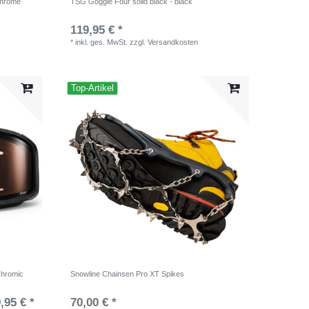
chrome
TSG Goggle Four solid black - black
119,95 € *
*
inkl. ges. MwSt.
zzgl.
Versandkosten
Top-Artikel
chromic
Snowline Chainsen Pro XT Spikes
,95 € *
70,00 € *