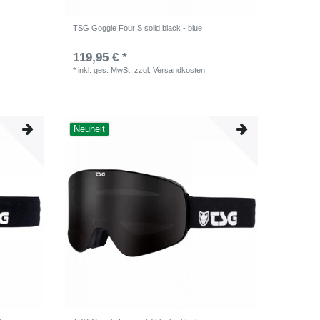
TSG Goggle Four S solid black - blue
119,95 € *
*
inkl. ges. MwSt.
zzgl.
Versandkosten
Neuheit