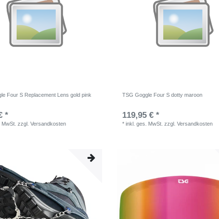
e Four S Replacement Lens gold pink
TSG Goggle Four S dotty maroon
€ *
119,95 € *
. MwSt.
zzgl.
Versandkosten
*
inkl. ges. MwSt.
zzgl.
Versandkosten