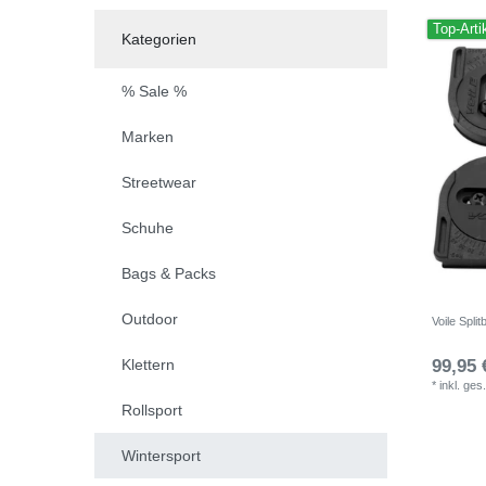
Top-Arti
Kategorien
% Sale %
Marken
Streetwear
Schuhe
Bags & Packs
Outdoor
Voile Spli
Klettern
99,95 
*
inkl. ges
Rollsport
Wintersport