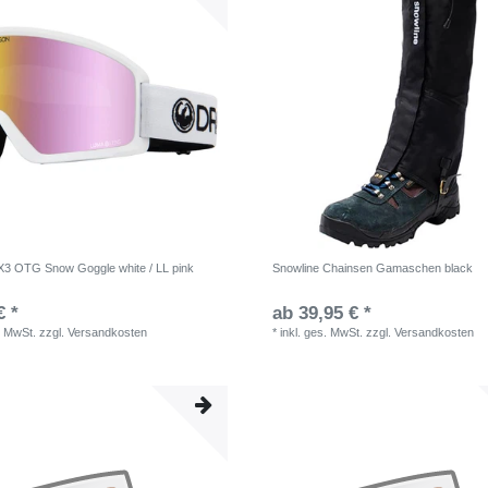
3 OTG Snow Goggle white / LL pink
Snowline Chainsen Gamaschen black
€ *
ab 39,95 € *
. MwSt.
zzgl.
Versandkosten
*
inkl. ges. MwSt.
zzgl.
Versandkosten