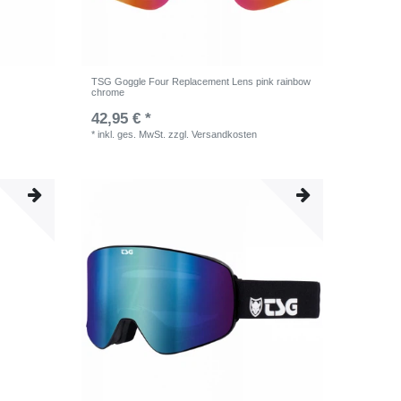
TSG Goggle Four Replacement Lens pink rainbow
chrome
42,95 € *
*
inkl. ges. MwSt.
zzgl.
Versandkosten