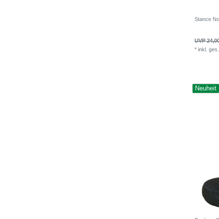
Stance N
UVP 24,0
*
inkl. ges
Neuheit