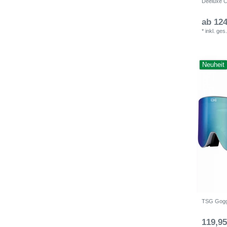
Deeluxe C
ab 124
*
inkl. ges
Neuheit
TSG Goggl
119,95