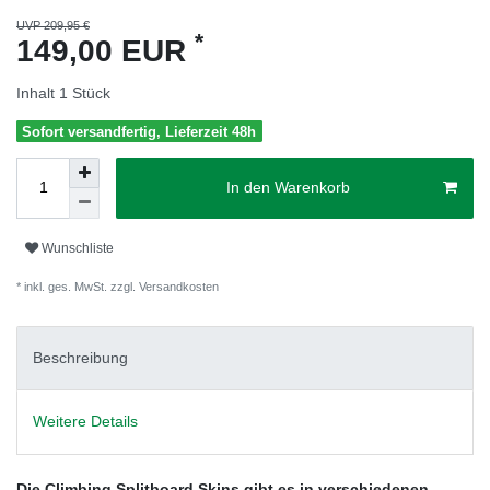
UVP 209,95 €
*
149,00 EUR
Inhalt
1
Stück
Sofort versandfertig, Lieferzeit 48h
In den Warenkorb
Wunschliste
* inkl. ges. MwSt. zzgl.
Versandkosten
Beschreibung
Weitere Details
Die Climbing Splitboard Skins gibt es in verschiedenen