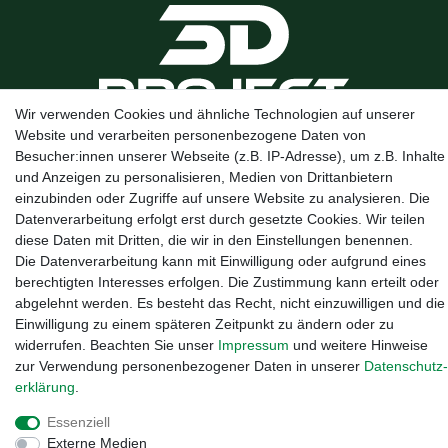
Wir verwenden Cookies und ähnliche Technologien auf unserer
Website und verarbeiten personenbezogene Daten von
Kanalstraße 5, 95444 Bayreuth
·
0921 / 50753020
·
info@3dproject-
Besucher:innen unserer Webseite (z.B. IP-Adresse), um z.B. Inhalte
bayreuth.de
und Anzeigen zu personalisieren, Medien von Drittanbietern
einzubinden oder Zugriffe auf unsere Website zu analysieren. Die
Datenverarbeitung erfolgt erst durch gesetzte Cookies. Wir teilen
diese Daten mit Dritten, die wir in den Einstellungen benennen.
Die Datenverarbeitung kann mit Einwilligung oder aufgrund eines
berechtigten Interesses erfolgen. Die Zustimmung kann erteilt oder
abgelehnt werden. Es besteht das Recht, nicht einzuwilligen und die
Einwilligung zu einem späteren Zeitpunkt zu ändern oder zu
widerrufen. Beachten Sie unser
Impressum
und weitere Hinweise
zur Verwendung personenbezogener Daten in unserer
Daten­schutz­
erklärung
.
Essenziell
Widerrufs­recht
·
Impressum
·
Daten­schutz­erklärung
·
AGB
·
Externe Medien