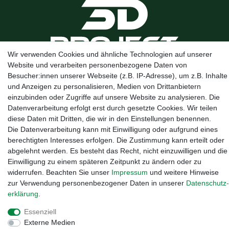
Wir verwenden Cookies und ähnliche Technologien auf unserer
Website und verarbeiten personenbezogene Daten von
Kanalstraße 5, 95444 Bayreuth
·
0921 / 50753020
·
info@3dproject-
Besucher:innen unserer Webseite (z.B. IP-Adresse), um z.B. Inhalte
bayreuth.de
und Anzeigen zu personalisieren, Medien von Drittanbietern
einzubinden oder Zugriffe auf unsere Website zu analysieren. Die
Datenverarbeitung erfolgt erst durch gesetzte Cookies. Wir teilen
diese Daten mit Dritten, die wir in den Einstellungen benennen.
Die Datenverarbeitung kann mit Einwilligung oder aufgrund eines
berechtigten Interesses erfolgen. Die Zustimmung kann erteilt oder
abgelehnt werden. Es besteht das Recht, nicht einzuwilligen und die
Einwilligung zu einem späteren Zeitpunkt zu ändern oder zu
widerrufen. Beachten Sie unser
Impressum
und weitere Hinweise
zur Verwendung personenbezogener Daten in unserer
Daten­schutz­
erklärung
.
Essenziell
Widerrufs­recht
·
Impressum
·
Daten­schutz­erklärung
·
AGB
·
Externe Medien
Vertrag widerrufen