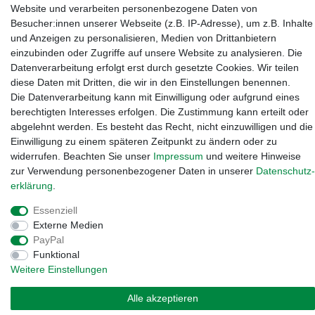
Website und verarbeiten personenbezogene Daten von
Kanalstraße 5, 95444 Bayreuth
·
0921 / 50753020
·
info@3dproject-
Besucher:innen unserer Webseite (z.B. IP-Adresse), um z.B. Inhalte
bayreuth.de
und Anzeigen zu personalisieren, Medien von Drittanbietern
einzubinden oder Zugriffe auf unsere Website zu analysieren. Die
Datenverarbeitung erfolgt erst durch gesetzte Cookies. Wir teilen
diese Daten mit Dritten, die wir in den Einstellungen benennen.
Die Datenverarbeitung kann mit Einwilligung oder aufgrund eines
berechtigten Interesses erfolgen. Die Zustimmung kann erteilt oder
abgelehnt werden. Es besteht das Recht, nicht einzuwilligen und die
Einwilligung zu einem späteren Zeitpunkt zu ändern oder zu
widerrufen. Beachten Sie unser
Impressum
und weitere Hinweise
zur Verwendung personenbezogener Daten in unserer
Daten­schutz­
erklärung
.
Essenziell
Widerrufs­recht
·
Impressum
·
Daten­schutz­erklärung
·
AGB
·
Externe Medien
Vertrag widerrufen
PayPal
Funktional
Weitere Einstellungen
Alle akzeptieren