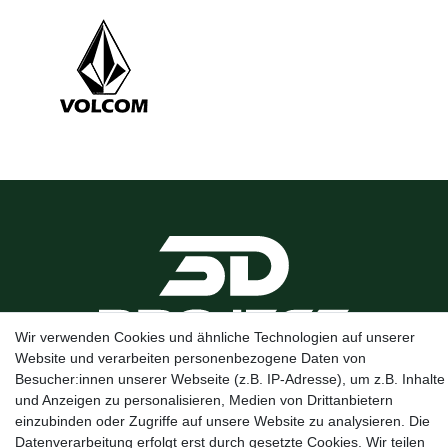
Wir verwenden Cookies und ähnliche Technologien auf unserer
Website und verarbeiten personenbezogene Daten von
Besucher:innen unserer Webseite (z.B. IP-Adresse), um z.B. Inhalte
Kanalstraße 5, 95444 Bayreuth
·
0921 / 50753020
·
info@3dproject-
und Anzeigen zu personalisieren, Medien von Drittanbietern
bayreuth.de
einzubinden oder Zugriffe auf unsere Website zu analysieren. Die
Datenverarbeitung erfolgt erst durch gesetzte Cookies. Wir teilen