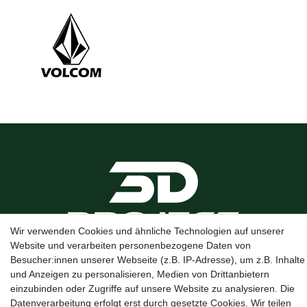
Wir verwenden Cookies und ähnliche Technologien auf unserer
Website und verarbeiten personenbezogene Daten von
Besucher:innen unserer Webseite (z.B. IP-Adresse), um z.B. Inhalte
Kanalstraße 5, 95444 Bayreuth
·
0921 / 50753020
·
info@3dproject-
und Anzeigen zu personalisieren, Medien von Drittanbietern
bayreuth.de
einzubinden oder Zugriffe auf unsere Website zu analysieren. Die
Datenverarbeitung erfolgt erst durch gesetzte Cookies. Wir teilen