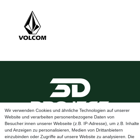
Wir verwenden Cookies und ähnliche Technologien auf unserer
Website und verarbeiten personenbezogene Daten von
Besucher:innen unserer Webseite (z.B. IP-Adresse), um z.B. Inhalte
Kanalstraße 5, 95444 Bayreuth
·
0921 / 50753020
·
info@3dproject-
und Anzeigen zu personalisieren, Medien von Drittanbietern
bayreuth.de
einzubinden oder Zugriffe auf unsere Website zu analysieren. Die