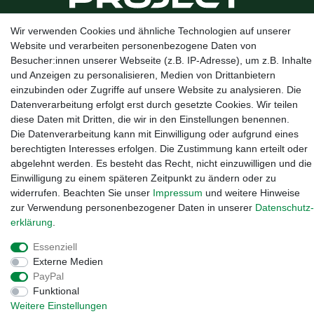
Wir verwenden Cookies und ähnliche Technologien auf unserer
Kanalstraße 5, 95444 Bayreuth
·
0921 / 50753020
·
info@3dproject-
Website und verarbeiten personenbezogene Daten von
bayreuth.de
Besucher:innen unserer Webseite (z.B. IP-Adresse), um z.B. Inhalte
und Anzeigen zu personalisieren, Medien von Drittanbietern
einzubinden oder Zugriffe auf unsere Website zu analysieren. Die
Datenverarbeitung erfolgt erst durch gesetzte Cookies. Wir teilen
diese Daten mit Dritten, die wir in den Einstellungen benennen.
Die Datenverarbeitung kann mit Einwilligung oder aufgrund eines
berechtigten Interesses erfolgen. Die Zustimmung kann erteilt oder
abgelehnt werden. Es besteht das Recht, nicht einzuwilligen und die
Einwilligung zu einem späteren Zeitpunkt zu ändern oder zu
widerrufen. Beachten Sie unser
Impressum
und weitere Hinweise
zur Verwendung personenbezogener Daten in unserer
Daten­schutz­
erklärung
.
Widerrufs­recht
·
Impressum
·
Daten­schutz­erklärung
·
AGB
·
Essenziell
Vertrag widerrufen
Externe Medien
PayPal
Funktional
Weitere Einstellungen