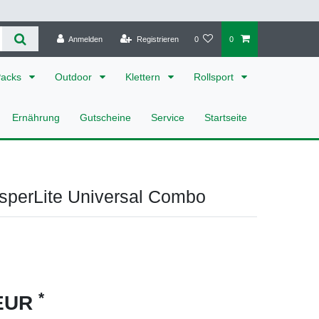
Anmelden
Registrieren
0
0
Packs
Outdoor
Klettern
Rollsport
Ernährung
Gutscheine
Service
Startseite
perLite Universal Combo
*
 EUR