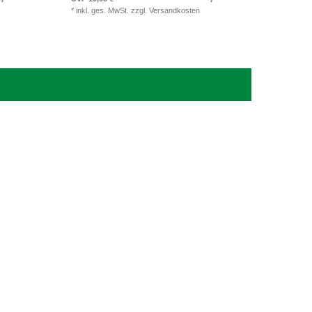
*
inkl. ges. MwSt.
zzgl.
Versandkosten
*
inkl. ge