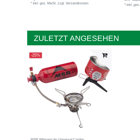
*
inkl. ges. MwSt.
zzgl.
Versandkosten
*
inkl. ges
ZULETZT ANGESEHEN
-25%
MSR WhisperLite Universal Combo