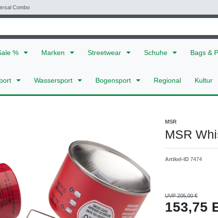
versal Combo
Sale %
Marken
Streetwear
Schuhe
Bags & 
port
Wassersport
Bogensport
Regional
Kultur
MSR
MSR Whis
Artikel-ID
7474
UVP 205,00 €
153,75