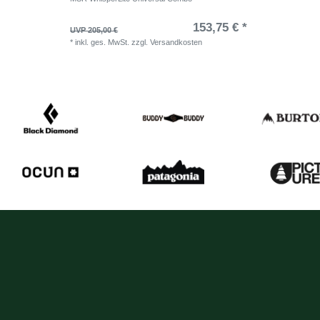
153,75 € *
UVP 205,00 €
*
inkl. ges. MwSt.
zzgl.
Versandkosten