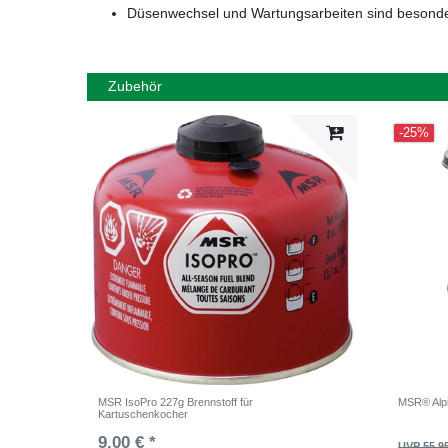
Düsenwechsel und Wartungsarbeiten sind besonder
Zubehör
-25%
MSR IsoPro 227g Brennstoff für
MSR® Alp
Kartuschenkocher
9,00 € *
UVP 55,9