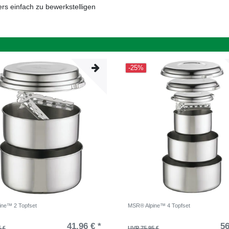
s einfach zu bewerkstelligen
-25%
ine™ 2 Topfset
MSR® Alpine™ 4 Topfset
41,96 € *
56
5 €
UVP 75,95 €