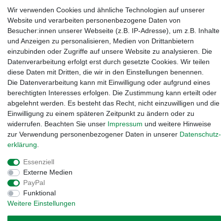
Wir verwenden Cookies und ähnliche Technologien auf unserer
Website und verarbeiten personenbezogene Daten von
Kanalstraße 5, 95444 Bayreuth
·
0921 / 50753020
·
info@3dproject-
Besucher:innen unserer Webseite (z.B. IP-Adresse), um z.B. Inhalte
bayreuth.de
und Anzeigen zu personalisieren, Medien von Drittanbietern
einzubinden oder Zugriffe auf unsere Website zu analysieren. Die
Datenverarbeitung erfolgt erst durch gesetzte Cookies. Wir teilen
diese Daten mit Dritten, die wir in den Einstellungen benennen.
Die Datenverarbeitung kann mit Einwilligung oder aufgrund eines
berechtigten Interesses erfolgen. Die Zustimmung kann erteilt oder
abgelehnt werden. Es besteht das Recht, nicht einzuwilligen und die
Einwilligung zu einem späteren Zeitpunkt zu ändern oder zu
widerrufen. Beachten Sie unser
Impressum
und weitere Hinweise
zur Verwendung personenbezogener Daten in unserer
Daten­schutz­
erklärung
.
Essenziell
Widerrufs­recht
·
Impressum
·
Daten­schutz­erklärung
·
AGB
·
Externe Medien
Vertrag widerrufen
PayPal
Funktional
Weitere Einstellungen