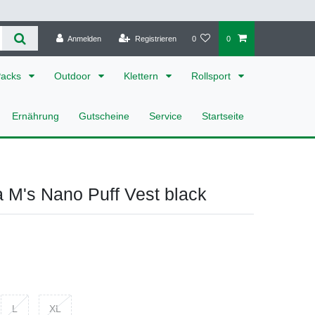
Anmelden
Registrieren
0
0
Packs
Outdoor
Klettern
Rollsport
Ernährung
Gutscheine
Service
Startseite
 M's Nano Puff Vest black
L
XL