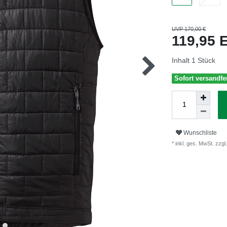
UVP 170,00 €
119,95
Inhalt
1
Stück
Sofort versandfer
Wunschliste
* inkl. ges. MwSt. zzgl.