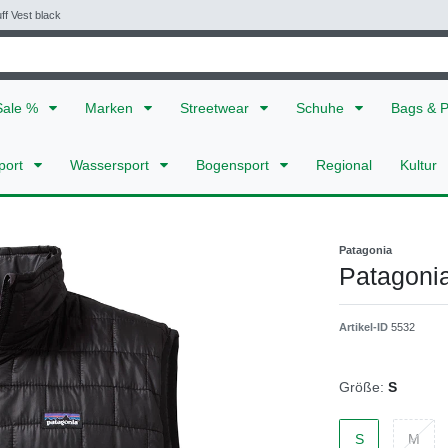
ff Vest black
Sale %
Marken
Streetwear
Schuhe
Bags & 
port
Wassersport
Bogensport
Regional
Kultur
Patagonia
Patagonia
Artikel-ID
5532
Größe:
S
S
M