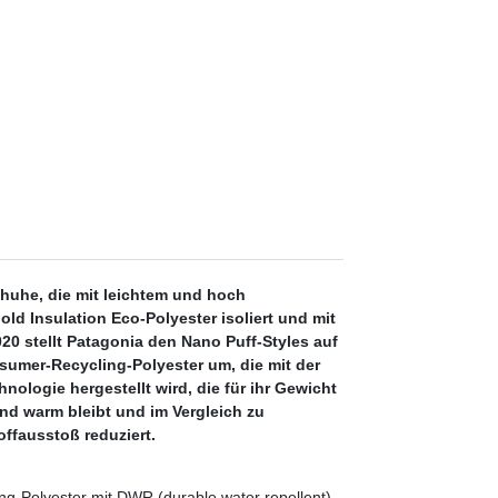
uhe, die mit leichtem und hoch
d Insulation Eco-Polyester isoliert und mit
20 stellt Patagonia den Nano Puff-Styles auf
sumer-Recycling-Polyester um, die mit der
logie hergestellt wird, die für ihr Gewicht
d warm bleibt und im Vergleich zu
fausstoß reduziert.
g-Polyester mit DWR (durable water repellent)