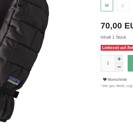
M
L
70,00 
Inhalt
1
Stück
Lieferzeit auf An
Wunschliste
* inkl. ges. MwSt. zzgl.