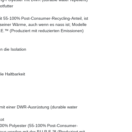
tfutter
it 55-100% Post-Consumer-Recycling-Anteil, ist
seiner Wärme, auch wenn es nass ist; Modelle
.E.™ (Produziert mit reduzierten Emissionen)
n die Isolation
e Haltbarkeit
r mit einer DWR-Ausrüstung (durable water
kot
o 100% Polyester (55-100% Post-Consumer-
naus werden mit der P.U.R.E.™ (Produziert mit