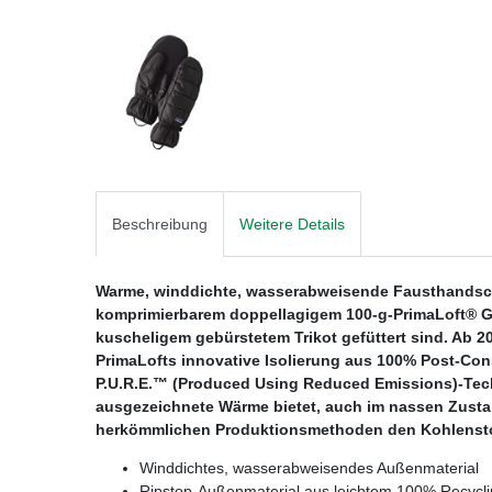
Beschreibung
Weitere Details
Warme, winddichte, wasserabweisende Fausthandsch
komprimierbarem doppellagigem 100-g-PrimaLoft® Gol
kuscheligem gebürstetem Trikot gefüttert sind. Ab 20
PrimaLofts innovative Isolierung aus 100% Post-Con
P.U.R.E.™ (Produced Using Reduced Emissions)-Techno
ausgezeichnete Wärme bietet, auch im nassen Zustan
herkömmlichen Produktionsmethoden den Kohlenstof
Winddichtes, wasserabweisendes Außenmaterial
Ripstop-Außenmaterial aus leichtem 100% Recyclin