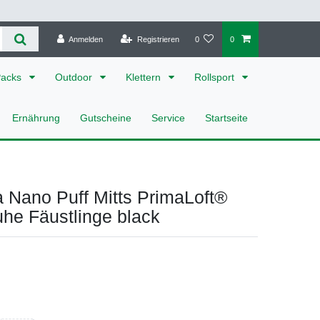
Anmelden
Registrieren
0
0
Packs
Outdoor
Klettern
Rollsport
Ernährung
Gutscheine
Service
Startseite
 Nano Puff Mitts PrimaLoft®
he Fäustlinge black