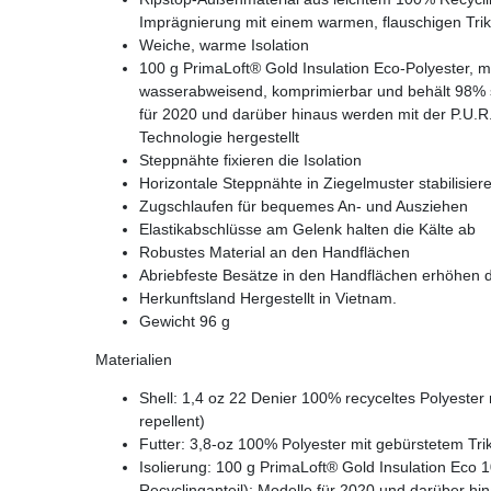
Imprägnierung mit einem warmen, flauschigen Triko
Weiche, warme Isolation
100 g PrimaLoft® Gold Insulation Eco-Polyester, m
wasserabweisend, komprimierbar und behält 98% 
für 2020 und darüber hinaus werden mit der P.U.R
Technologie hergestellt
Steppnähte fixieren die Isolation
Horizontale Steppnähte in Ziegelmuster stabilisiere
Zugschlaufen für bequemes An- und Ausziehen
Elastikabschlüsse am Gelenk halten die Kälte ab
Robustes Material an den Handflächen
Abriebfeste Besätze in den Handflächen erhöhen di
Herkunftsland Hergestellt in Vietnam.
Gewicht 96 g
Materialien
Shell: 1,4 oz 22 Denier 100% recyceltes Polyeste
repellent)
Futter: 3,8-oz 100% Polyester mit gebürstetem Tri
Isolierung: 100 g PrimaLoft® Gold Insulation Ec
Recyclinganteil); Modelle für 2020 und darüber hi