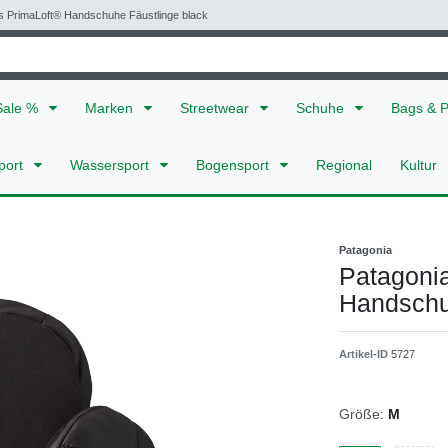
ts PrimaLoft® Handschuhe Fäustlinge black
Sale %
Marken
Streetwear
Schuhe
Bags & 
port
Wassersport
Bogensport
Regional
Kultur
Patagonia
Patagonia
Handschu
Artikel-ID
5727
Größe:
M