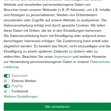
Website und verarbeiten personenbezogene Daten von
Kanalstraße 5, 95444 Bayreuth
·
0921 / 50753020
·
info@3dproject-
Besucher:innen unserer Webseite (z.B. IP-Adresse), um z.B. Inhalte
bayreuth.de
und Anzeigen zu personalisieren, Medien von Drittanbietern
einzubinden oder Zugriffe auf unsere Website zu analysieren. Die
Datenverarbeitung erfolgt erst durch gesetzte Cookies. Wir teilen
diese Daten mit Dritten, die wir in den Einstellungen benennen.
Die Datenverarbeitung kann mit Einwilligung oder aufgrund eines
berechtigten Interesses erfolgen. Die Zustimmung kann erteilt oder
abgelehnt werden. Es besteht das Recht, nicht einzuwilligen und die
Einwilligung zu einem späteren Zeitpunkt zu ändern oder zu
widerrufen. Beachten Sie unser
Impressum
und weitere Hinweise
zur Verwendung personenbezogener Daten in unserer
Daten­schutz­
erklärung
.
Essenziell
Widerrufs­recht
·
Impressum
·
Daten­schutz­erklärung
·
AGB
·
Externe Medien
Vertrag widerrufen
PayPal
Funktional
Weitere Einstellungen
Alle akzeptieren