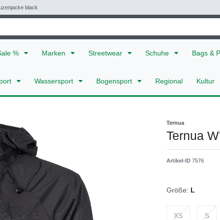
uzenjacke black
Sale %
Marken
Streetwear
Schuhe
Bags & 
port
Wassersport
Bogensport
Regional
Kultur
Ternua
Ternua W
Artikel-ID
7576
Größe:
L
XS
S