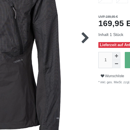
UVP 199,95 €
169,95
Inhalt
1
Stück
Lieferzeit auf An
Wunschliste
* inkl. ges. MwSt. zzgl.