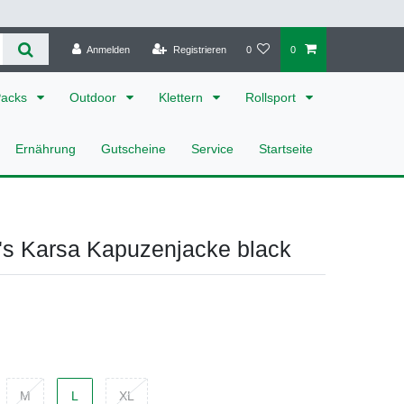
Anmelden
Registrieren
0
0
Packs
Outdoor
Klettern
Rollsport
Ernährung
Gutscheine
Service
Startseite
's Karsa Kapuzenjacke black
M
L
XL