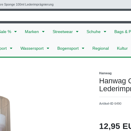
e Sponge 100ml Lederimprägnierung
Sale %
Marken
Streetwear
Schuhe
Bags & 
port
Wassersport
Bogensport
Regional
Kultur
Hanwag
Hanwag C
Lederimp
Artikel-ID
6490
12,95 