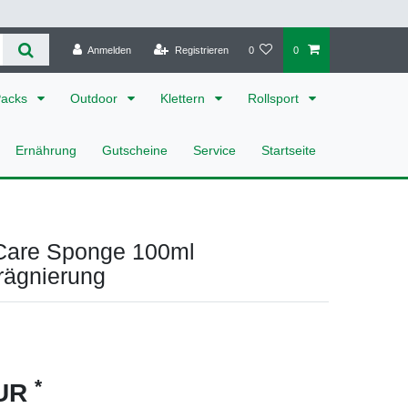
Anmelden
Registrieren
0
0
Packs
Outdoor
Klettern
Rollsport
Ernährung
Gutscheine
Service
Startseite
are Sponge 100ml
rägnierung
*
EUR