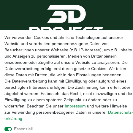
Wir verwenden Cookies und ähnliche Technologien auf unserer
Website und verarbeiten personenbezogene Daten von
Kanalstraße 5, 95444 Bayreuth
·
0921 / 50753020
·
info@3dproject-
Besucher:innen unserer Webseite (z.B. IP-Adresse), um z.B. Inhalte
bayreuth.de
und Anzeigen zu personalisieren, Medien von Drittanbietern
einzubinden oder Zugriffe auf unsere Website zu analysieren. Die
Datenverarbeitung erfolgt erst durch gesetzte Cookies. Wir teilen
diese Daten mit Dritten, die wir in den Einstellungen benennen.
Die Datenverarbeitung kann mit Einwilligung oder aufgrund eines
berechtigten Interesses erfolgen. Die Zustimmung kann erteilt oder
abgelehnt werden. Es besteht das Recht, nicht einzuwilligen und die
Einwilligung zu einem späteren Zeitpunkt zu ändern oder zu
widerrufen. Beachten Sie unser
Impressum
und weitere Hinweise
zur Verwendung personenbezogener Daten in unserer
Daten­schutz­
erklärung
.
Essenziell
Widerrufs­recht
·
Impressum
·
Daten­schutz­erklärung
·
AGB
·