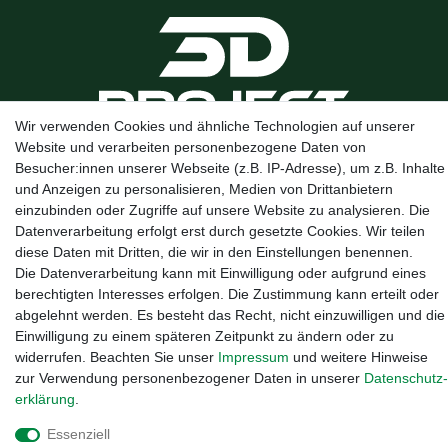
Wir verwenden Cookies und ähnliche Technologien auf unserer
Website und verarbeiten personenbezogene Daten von
Kanalstraße 5, 95444 Bayreuth
·
0921 / 50753020
·
info@3dproject-
Besucher:innen unserer Webseite (z.B. IP-Adresse), um z.B. Inhalte
bayreuth.de
und Anzeigen zu personalisieren, Medien von Drittanbietern
einzubinden oder Zugriffe auf unsere Website zu analysieren. Die
Datenverarbeitung erfolgt erst durch gesetzte Cookies. Wir teilen
diese Daten mit Dritten, die wir in den Einstellungen benennen.
Die Datenverarbeitung kann mit Einwilligung oder aufgrund eines
berechtigten Interesses erfolgen. Die Zustimmung kann erteilt oder
abgelehnt werden. Es besteht das Recht, nicht einzuwilligen und die
Einwilligung zu einem späteren Zeitpunkt zu ändern oder zu
widerrufen. Beachten Sie unser
Impressum
und weitere Hinweise
zur Verwendung personenbezogener Daten in unserer
Daten­schutz­
erklärung
.
Essenziell
Widerrufs­recht
·
Impressum
·
Daten­schutz­erklärung
·
AGB
·