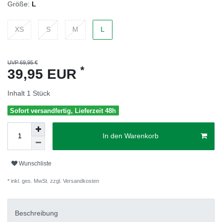
Größe:
L
XS
S
M
L
UVP 69,95 €
*
39,95 EUR
Inhalt
1
Stück
Sofort versandfertig, Lieferzeit 48h
In den Warenkorb
Wunschliste
* inkl. ges. MwSt. zzgl.
Versandkosten
Beschreibung