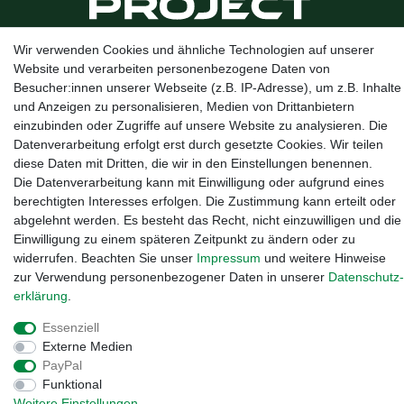
Wir verwenden Cookies und ähnliche Technologien auf unserer
Kanalstraße 5, 95444 Bayreuth
·
0921 / 50753020
·
info@3dproject-
Website und verarbeiten personenbezogene Daten von
bayreuth.de
Besucher:innen unserer Webseite (z.B. IP-Adresse), um z.B. Inhalte
und Anzeigen zu personalisieren, Medien von Drittanbietern
einzubinden oder Zugriffe auf unsere Website zu analysieren. Die
Datenverarbeitung erfolgt erst durch gesetzte Cookies. Wir teilen
diese Daten mit Dritten, die wir in den Einstellungen benennen.
Die Datenverarbeitung kann mit Einwilligung oder aufgrund eines
berechtigten Interesses erfolgen. Die Zustimmung kann erteilt oder
abgelehnt werden. Es besteht das Recht, nicht einzuwilligen und die
Einwilligung zu einem späteren Zeitpunkt zu ändern oder zu
widerrufen. Beachten Sie unser
Impressum
und weitere Hinweise
zur Verwendung personenbezogener Daten in unserer
Daten­schutz­
erklärung
.
Widerrufs­recht
·
Impressum
·
Daten­schutz­erklärung
·
AGB
·
Essenziell
Vertrag widerrufen
Externe Medien
PayPal
Funktional
Weitere Einstellungen