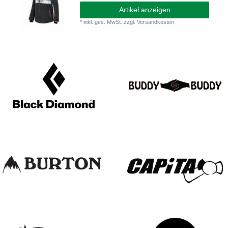
Artikel anzeigen
*
inkl. ges. MwSt.
zzgl.
Versandkosten