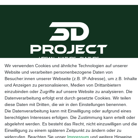
Wir verwenden Cookies und ähnliche Technologien auf unserer
Kanalstraße 5, 95444 Bayreuth
·
0921 / 50753020
·
info@3dproject-
Website und verarbeiten personenbezogene Daten von
bayreuth.de
Besucher:innen unserer Webseite (z.B. IP-Adresse), um z.B. Inhalte
und Anzeigen zu personalisieren, Medien von Drittanbietern
einzubinden oder Zugriffe auf unsere Website zu analysieren. Die
Datenverarbeitung erfolgt erst durch gesetzte Cookies. Wir teilen
diese Daten mit Dritten, die wir in den Einstellungen benennen.
Die Datenverarbeitung kann mit Einwilligung oder aufgrund eines
berechtigten Interesses erfolgen. Die Zustimmung kann erteilt oder
abgelehnt werden. Es besteht das Recht, nicht einzuwilligen und die
Einwilligung zu einem späteren Zeitpunkt zu ändern oder zu
widerrufen. Beachten Sie unser
Impressum
und weitere Hinweise