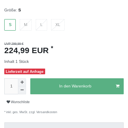
Größe:
S
S
M
L
XL
UVP 299,99 €
*
224,99 EUR
Inhalt
1
Stück
Lieferzeit auf Anfrage
In den Warenkorb
Wunschliste
* inkl. ges. MwSt. zzgl.
Versandkosten