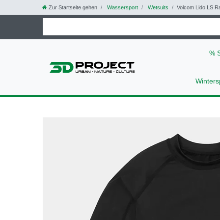
Zur Startseite gehen
Wassersport
Wetsuits
Volcom Lido LS R
% 
Winters