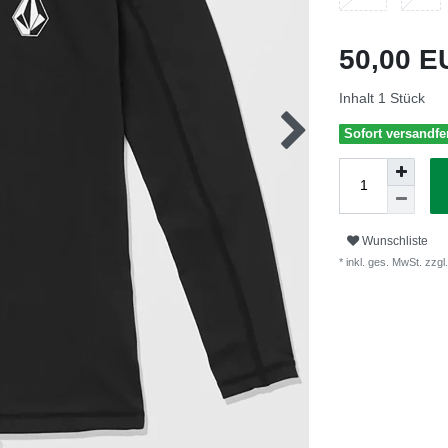
50,00 
Inhalt
1
Stück
Sofort versandfer
Wunschliste
* inkl. ges. MwSt. zzgl.