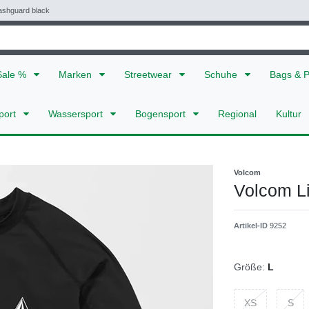
ashguard black
Sale %
Marken
Streetwear
Schuhe
Bags & 
port
Wassersport
Bogensport
Regional
Kultur
Volcom
Volcom L
Artikel-ID
9252
Größe:
L
XS
S