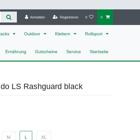
Anmelden
Registrieren
0
0
Packs
Outdoor
Klettern
Rollsport
Ernährung
Gutscheine
Service
Startseite
ido LS Rashguard black
M
L
XL