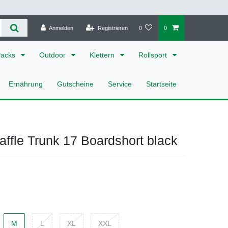
Anmelden
Registrieren
0
0
Packs
Outdoor
Klettern
Rollsport
Ernährung
Gutscheine
Service
Startseite
ffle Trunk 17 Boardshort black
M
L
XL
XXL