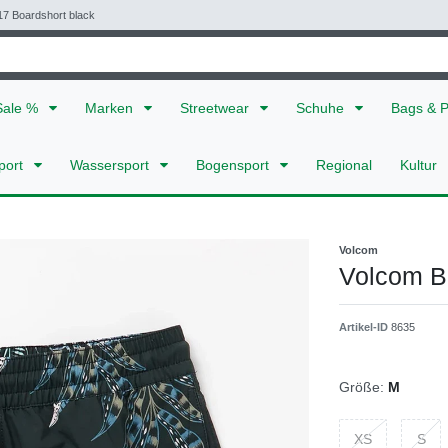
17 Boardshort black
Sale %
Marken
Streetwear
Schuhe
Bags & 
port
Wassersport
Bogensport
Regional
Kultur
Volcom
Volcom Ba
Artikel-ID
8635
Größe:
M
XS
S