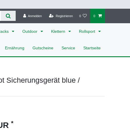
Anmelden
Registrieren
0
0
Packs
Outdoor
Klettern
Rollsport
Ernährung
Gutscheine
Service
Startseite
 Sicherungsgerät blue /
*
EUR