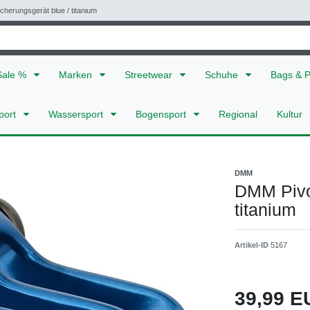
herungsgerät blue / titanium
Sale %
Marken
Streetwear
Schuhe
Bags & 
port
Wassersport
Bogensport
Regional
Kultur
DMM
DMM Pivot
titanium
Artikel-ID
5167
39,99 