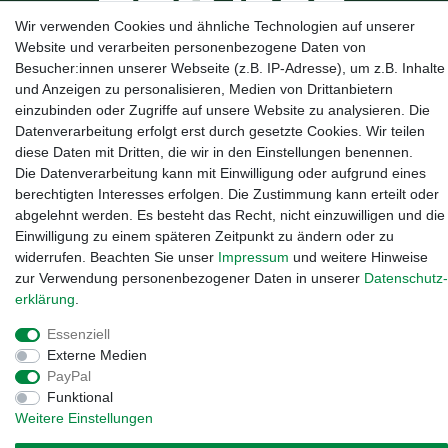
Wir verwenden Cookies und ähnliche Technologien auf unserer
Website und verarbeiten personenbezogene Daten von
Kanalstraße 5, 95444 Bayreuth
·
0921 / 50753020
·
info@3dproject-
Besucher:innen unserer Webseite (z.B. IP-Adresse), um z.B. Inhalte
bayreuth.de
und Anzeigen zu personalisieren, Medien von Drittanbietern
einzubinden oder Zugriffe auf unsere Website zu analysieren. Die
Datenverarbeitung erfolgt erst durch gesetzte Cookies. Wir teilen
diese Daten mit Dritten, die wir in den Einstellungen benennen.
Die Datenverarbeitung kann mit Einwilligung oder aufgrund eines
berechtigten Interesses erfolgen. Die Zustimmung kann erteilt oder
abgelehnt werden. Es besteht das Recht, nicht einzuwilligen und die
Einwilligung zu einem späteren Zeitpunkt zu ändern oder zu
widerrufen. Beachten Sie unser
Impressum
und weitere Hinweise
zur Verwendung personenbezogener Daten in unserer
Daten­schutz­
erklärung
.
Essenziell
Widerrufs­recht
·
Impressum
·
Daten­schutz­erklärung
·
AGB
·
Externe Medien
Vertrag widerrufen
PayPal
Funktional
Weitere Einstellungen