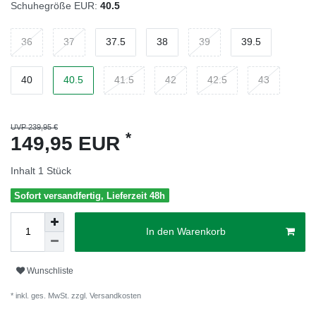
Schuhegröße EUR:
40.5
36
37
37.5
38
39
39.5
40
40.5
41.5
42
42.5
43
UVP 239,95 €
*
149,95 EUR
Inhalt
1
Stück
Sofort versandfertig, Lieferzeit 48h
In den Warenkorb
Wunschliste
* inkl. ges. MwSt. zzgl.
Versandkosten