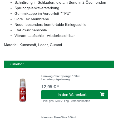
Schnürung in Schlaufen, die am Bund in 2 Ösen enden
Sprunggelenksverstärkung
Gummikappe im Vorderfuß "TPU"
Gore Tex Membrane
Neue, besonders komfortable Einlegesohle
EVA Zwischensohle
Vibram Laufsohle - wiederbesohlbar
Material: Kunststoff, Leder, Gummi
Zubehör
Hanwag Care Sponge 100ml
Lederimprägnierung
12,95 € *
In den Warenkorb
*
inkl. ges. MwSt.
zzgl.
Versandkosten
Hanwag Shoe Wax 100ml