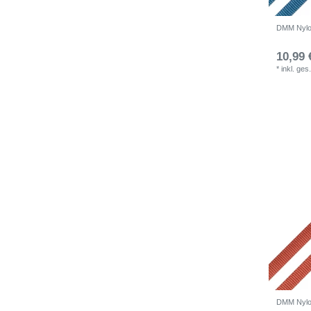
DMM Nylo
10,99 
*
inkl. ges
DMM Nylo