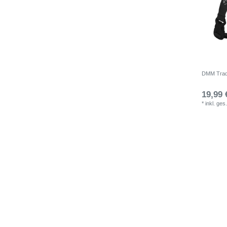
DMM Trad
19,99 
*
inkl. ges