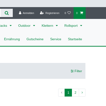
Anmelden
Registrieren
0
0
Packs
Outdoor
Klettern
Rollsport
Ernährung
Gutscheine
Service
Startseite
Filter
1
2