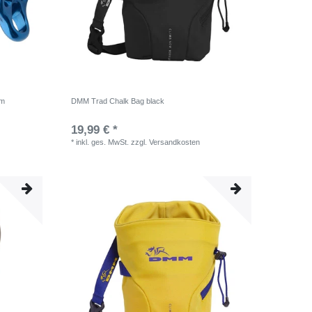
um
DMM Trad Chalk Bag black
19,99 € *
*
inkl. ges. MwSt.
zzgl.
Versandkosten