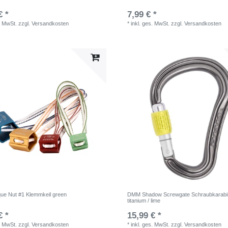
€ *
7,99 € *
. MwSt.
zzgl.
Versandkosten
*
inkl. ges. MwSt.
zzgl.
Versandkosten
e Nut #1 Klemmkeil green
DMM Shadow Screwgate Schraubkarabi
titanium / lime
€ *
15,99 € *
. MwSt.
zzgl.
Versandkosten
*
inkl. ges. MwSt.
zzgl.
Versandkosten