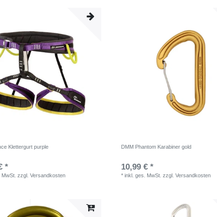
e Klettergurt purple
DMM Phantom Karabiner gold
€ *
10,99 € *
. MwSt.
zzgl.
Versandkosten
*
inkl. ges. MwSt.
zzgl.
Versandkosten