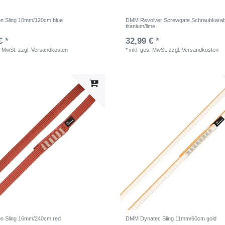
n Sling 16mm/120cm blue
DMM Revolver Screwgate Schraubkarab
titanium/lime
€ *
32,99 € *
. MwSt.
zzgl.
Versandkosten
*
inkl. ges. MwSt.
zzgl.
Versandkosten
n Sling 16mm/240cm red
DMM Dynatec Sling 11mm/60cm gold