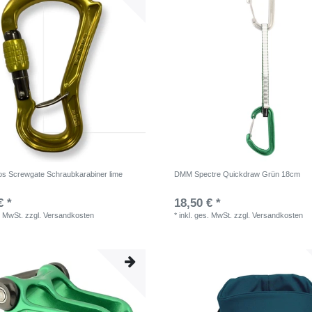
 Screwgate Schraubkarabiner lime
DMM Spectre Quickdraw Grün 18cm
€ *
18,50 € *
. MwSt.
zzgl.
Versandkosten
*
inkl. ges. MwSt.
zzgl.
Versandkosten