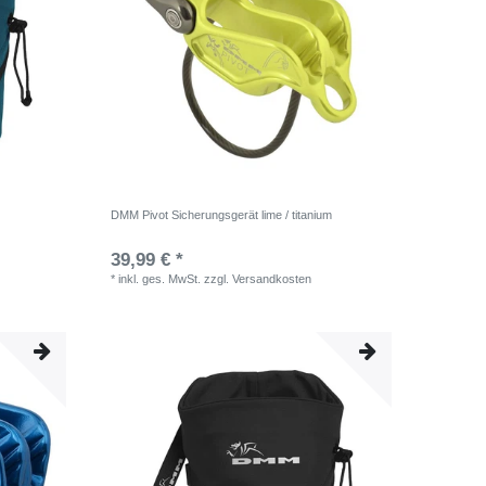
DMM Pivot Sicherungsgerät lime / titanium
39,99 € *
*
inkl. ges. MwSt.
zzgl.
Versandkosten