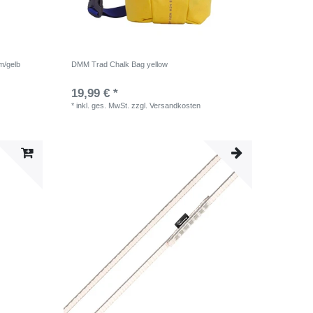
m/gelb
DMM Trad Chalk Bag yellow
19,99 € *
*
inkl. ges. MwSt.
zzgl.
Versandkosten