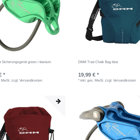
 Sicherungsgerät green / titanium
DMM Trad Chalk Bag blue
€ *
19,99 € *
. MwSt.
zzgl.
Versandkosten
*
inkl. ges. MwSt.
zzgl.
Versandkosten