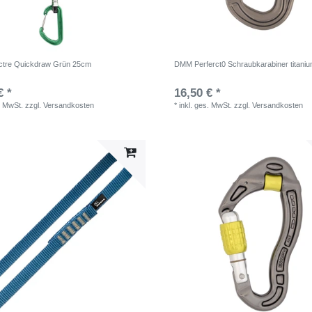
tre Quickdraw Grün 25cm
DMM Perferct0 Schraubkarabiner titaniu
€ *
16,50 € *
. MwSt.
zzgl.
Versandkosten
*
inkl. ges. MwSt.
zzgl.
Versandkosten