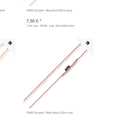
iner
DMM Dynatec Sling 8mm/30cm grey
7,50 € *
*
inkl. ges. MwSt.
zzgl.
Versandkosten
DMM Dynatec Sling 8mm/120cm red